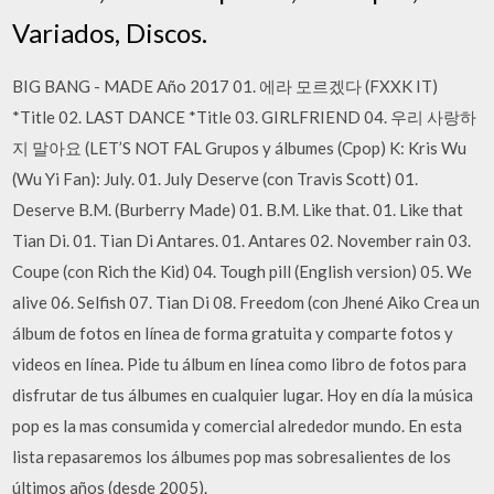
Variados, Discos.
BIG BANG - MADE Año 2017 01. 에라 모르겠다 (FXXK IT)
*Title 02. LAST DANCE *Title 03. GIRLFRIEND 04. 우리 사랑하
지 말아요 (LET’S NOT FAL Grupos y álbumes (Cpop) K: Kris Wu
(Wu Yi Fan): July. 01. July Deserve (con Travis Scott) 01.
Deserve B.M. (Burberry Made) 01. B.M. Like that. 01. Like that
Tian Di. 01. Tian Di Antares. 01. Antares 02. November rain 03.
Coupe (con Rich the Kid) 04. Tough pill (English version) 05. We
alive 06. Selfish 07. Tian Di 08. Freedom (con Jhené Aiko Crea un
álbum de fotos en línea de forma gratuita y comparte fotos y
videos en línea. Pide tu álbum en línea como libro de fotos para
disfrutar de tus álbumes en cualquier lugar. Hoy en día la música
pop es la mas consumida y comercial alrededor mundo. En esta
lista repasaremos los álbumes pop mas sobresalientes de los
últimos años (desde 2005).